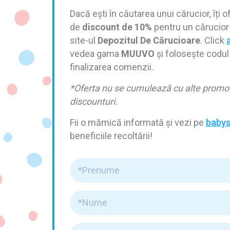
Dacă ești în căutarea unui cărucior, îți 
de
discount de
10%
pentru un cărucior
site-ul
Depozitul De Cărucioare
. Click
a
vedea gama
MUUVO
și folosește codu
finalizarea comenzii.
*Oferta nu se cumulează cu alte promoț
discounturi.
Fii o mămică informată și vezi pe
babys
beneficiile recoltării!