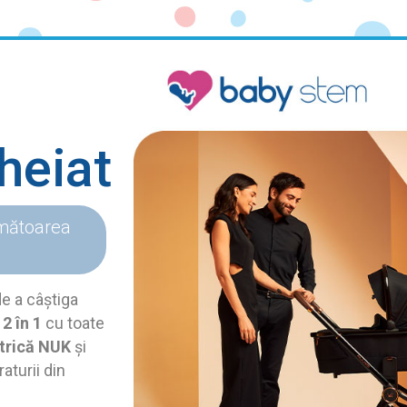
heiat
mătoarea
e a câștiga
2 în 1
cu toate
trică NUK
și
aturii din