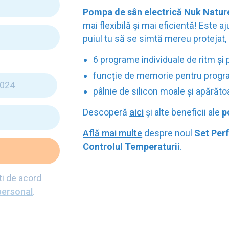
Pompa de sân electrică Nuk Natur
mai flexibilă și mai eficientă! Este a
puiul tu să se simtă mereu protejat, 
6 programe individuale de ritm și
funcție de memorie pentru progra
pâlnie de silicon moale și apără
Descoperă
aici
și alte beneficii ale
p
Află mai multe
despre noul
Set Per
Controlul Temperaturii
.
ti de acord
personal
.