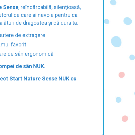
e Sense
, reîncărcabilă, silențioasă,
jutorul de care ai nevoie pentru ca
alături de dragostea și căldura ta.
 putere de extragere
mul favorit
toare de sân ergonomică
ompei de sân NUK
.
fect Start Nature Sense NUK cu