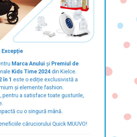
 Excepție
entru
Marca Anului
și
Premiul de
onale
Kids Time 2024
din Kielce.
 în 1
este o ediție exclusivistă a
remium și elemente fashion.
, pentru a satisface toate gusturile,
e.
ompactă cu o singură mână.
eneficiile căruciorului Quick MUUVO!