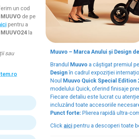
oferim un cod
MUUVO
de pe
ici
pentru a
l
MUUVO24
la
Muuvo – Marca Anului și Design de
ii sau
Brandul
Muuvo
a câștigat premiul p
Design
în cadrul expoziției internați
tem.ro
Noul
Muuvo Quick Special Edition 2
modelului Quick, oferind finisaje p
Fiecare detaliu este lucrat cu atenție
incluzând toate accesoriile necesar
Punct forte:
Plierea rapidă ultra-c
Click
aici
pentru a descoperi toate b